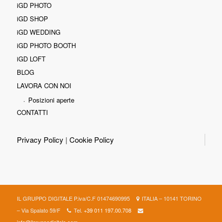
iGD PHOTO
iGD SHOP
iGD WEDDING
iGD PHOTO BOOTH
iGD LOFT
BLOG
LAVORA CON NOI
Posizioni aperte
CONTATTI
Privacy Policy
|
Cookie Policy
IL GRUPPO DIGITALE P.iva/C.F 01474690995
ITALIA – 10141 TORINO
– Via Spalato 59/F
Tel.
+39 011 197.00.708
info@ilgruppodigitale.com