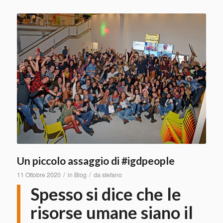
Un piccolo assaggio di #igdpeople
/
/
11 Ottobre 2020
in
Blog
da
stefano
Spesso si dice che le
risorse umane siano il